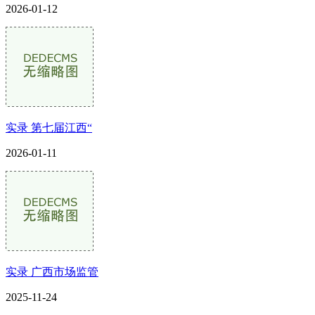
2026-01-12
实录 第七届江西“
2026-01-11
实录 广西市场监管
2025-11-24