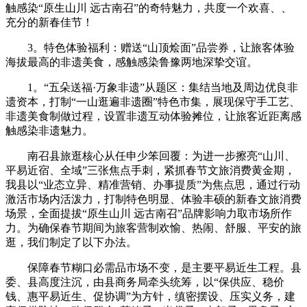
触感染“原生山川 远古南召”的奇特魅力，共度一个欢喜、、
充分的新春佳节！
3。特色体验福利：赠送“山顶烩面”品尝券，让旅客体验
海拔最高的非遗美食，感触感染鲁豫两地深挚交谊。
1。“五朵送福·万象非遗”从题区：集结当地及周边优良非
遗资本，打制“一山逛遍非遗圈”特色市集，展现保守手工艺、
非遗美食制做过程，设置非遗互动体验摊位，让旅客近距离感
触感染非遗魅力。
南召县旅逛核心从任申少笨回覆：为进一步擦亮“山川、
平易近宿、全域”三张焦点手刺，紧抓春节文旅消费黄金期，
我县以“业态立异、精准营销、办事提质”为焦点思，通过行动
激活市场内活泼力，打制特色明显、体验丰硕的新春文旅消费
场景，全面提拔“原生山川 远古南召”品牌影响力取市场所作
力。为确保春节期间为旅客营制欢愉、热闹、舒服、平安的旅
逛，我们制定了以下办法。
保障春节糊口必需品市场不变，是主要平易近生工程。县
委、县高度注沉，由县商务局牵头统筹，以“保供应、稳价
钱、惠平易近生、促协调”为方针，缜密摆设、压实义务，建