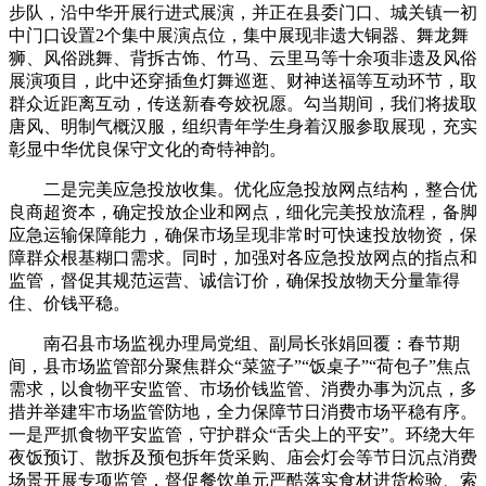
步队，沿中华开展行进式展演，并正在县委门口、城关镇一初
中门口设置2个集中展演点位，集中展现非遗大铜器、舞龙舞
狮、风俗跳舞、背拆古饰、竹马、云里马等十余项非遗及风俗
展演项目，此中还穿插鱼灯舞巡逛、财神送福等互动环节，取
群众近距离互动，传送新春夸姣祝愿。勾当期间，我们将拔取
唐风、明制气概汉服，组织青年学生身着汉服参取展现，充实
彰显中华优良保守文化的奇特神韵。
二是完美应急投放收集。优化应急投放网点结构，整合优
良商超资本，确定投放企业和网点，细化完美投放流程，备脚
应急运输保障能力，确保市场呈现非常时可快速投放物资，保
障群众根基糊口需求。同时，加强对各应急投放网点的指点和
监管，督促其规范运营、诚信订价，确保投放物天分量靠得
住、价钱平稳。
南召县市场监视办理局党组、副局长张娟回覆：春节期
间，县市场监管部分聚焦群众“菜篮子”“饭桌子”“荷包子”焦点
需求，以食物平安监管、市场价钱监管、消费办事为沉点，多
措并举建牢市场监管防地，全力保障节日消费市场平稳有序。
一是严抓食物平安监管，守护群众“舌尖上的平安”。环绕大年
夜饭预订、散拆及预包拆年货采购、庙会灯会等节日沉点消费
场景开展专项监管，督促餐饮单元严酷落实食材进货检验、索