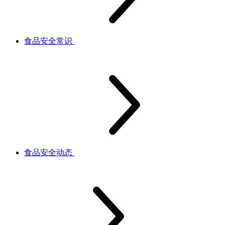
食品安全常识
食品安全动态