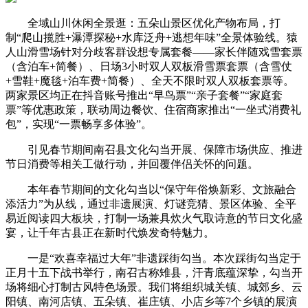
全域山川休闲全景逛：五朵山景区优化产物布局，打
制“爬山揽胜+瀑潭探秘+水库泛舟+逃想年味”全景体验线。猿
人山滑雪场针对分歧客群设想专属套餐——家长伴随戏雪套票
（含泊车+简餐）、日场3小时双人双板滑雪票套票（含雪仗
+雪鞋+魔毯+泊车费+简餐）、全天不限时双人双板套票等。
两家景区均正在抖音账号推出“早鸟票”“亲子套餐”“家庭套
票”等优惠政策，联动周边餐饮、住宿商家推出“一坐式消费礼
包”，实现“一票畅享多体验”。
引见春节期间南召县文化勾当开展、保障市场供应、推进
节日消费等相关工做行动，并回覆伴侣关怀的问题。
本年春节期间的文化勾当以“保守年俗焕新彩、文旅融合
添活力”为从线，通过非遗展演、灯谜竞猜、景区体验、全平
易近阅读四大板块，打制一场兼具炊火气取诗意的节日文化盛
宴，让千年古县正在新时代焕发奇特魅力。
一是“欢喜幸福过大年”非遗踩街勾当。本次踩街勾当定于
正月十五下战书举行，南召古称雉县，汗青底蕴深挚，勾当开
场将细心打制古风特色场景。我们将组织城关镇、城郊乡、云
阳镇、南河店镇、五朵镇、崔庄镇、小店乡等7个乡镇的展演