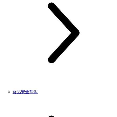
食品安全常识