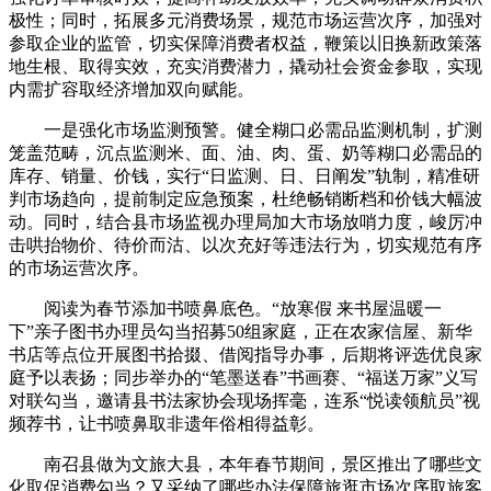
极性；同时，拓展多元消费场景，规范市场运营次序，加强对
参取企业的监管，切实保障消费者权益，鞭策以旧换新政策落
地生根、取得实效，充实消费潜力，撬动社会资金参取，实现
内需扩容取经济增加双向赋能。
一是强化市场监测预警。健全糊口必需品监测机制，扩测
笼盖范畴，沉点监测米、面、油、肉、蛋、奶等糊口必需品的
库存、销量、价钱，实行“日监测、日、日阐发”轨制，精准研
判市场趋向，提前制定应急预案，杜绝畅销断档和价钱大幅波
动。同时，结合县市场监视办理局加大市场放哨力度，峻厉冲
击哄抬物价、待价而沽、以次充好等违法行为，切实规范有序
的市场运营次序。
阅读为春节添加书喷鼻底色。“放寒假 来书屋温暖一
下”亲子图书办理员勾当招募50组家庭，正在农家信屋、新华
书店等点位开展图书拾掇、借阅指导办事，后期将评选优良家
庭予以表扬；同步举办的“笔墨送春”书画赛、“福送万家”义写
对联勾当，邀请县书法家协会现场挥毫，连系“悦读领航员”视
频荐书，让书喷鼻取非遗年俗相得益彰。
南召县做为文旅大县，本年春节期间，景区推出了哪些文
化取促消费勾当？又采纳了哪些办法保障旅逛市场次序取旅客