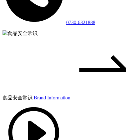
0730-6321888
食品安全常识
Brand Information