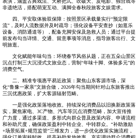
表演，涵盖古典戏法、天桥把式、吹破天、皮电影、独台戏等
非遗绝活，搭配萌宠互动、满脚全春秋段旅客文娱需求。
四、平安取体验双保障：按照景区承载量实行“预定限
流”，及时人流数据并及时疏导；强化设备平安查抄（如逛乐
设备、消防通道等），配备充脚安保及急救人员；通过平台提
前发布勾当详情、交通、留意事项等消息，指导旅客出行、文
明旅逛。
文化赋能年味勾当：环绕春节风俗从题，正在五朵山景区
沉点打制三大沉浸式文旅业态，营制“年味十脚、体验多元”的
消费空气。
二、精准专项惠平易近政策：聚焦山东客源市场，深
化“鲁豫一家亲”文旅合做，2026年勾当期间针对山东旅客推出
三沉优惠政策，扩大客源辐射范畴。
一是强化政策落地收效。持续深化消费品以旧换新政策落
实，聚焦家电、3C产物、汽车等沉点消费范畴，加大宣传推
广力度，通过多渠道、多形式向群众普及政策内容、申请流程
和补助尺度，确保政策盈利中转企业、中转群众。“补助激励
+场景拓展+规范监管”三维发力，进一步优化政策实施流程，
强化订单审核时效，提高补助发放效率，充实调动群众消费积