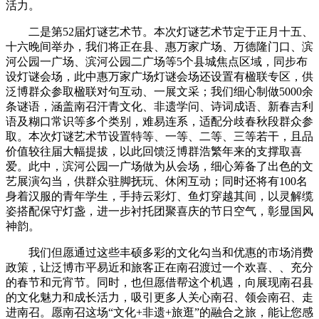
活力。
二是第52届灯谜艺术节。本次灯谜艺术节定于正月十五、
十六晚间举办，我们将正在县、惠万家广场、万德隆门口、滨
河公园一广场、滨河公园二广场等5个县城焦点区域，同步布
设灯谜会场，此中惠万家广场灯谜会场还设置有楹联专区，供
泛博群众参取楹联对句互动、一展文采；我们细心制做5000余
条谜语，涵盖南召汗青文化、非遗学问、诗词成语、新春吉利
语及糊口常识等多个类别，难易连系，适配分歧春秋段群众参
取。本次灯谜艺术节设置特等、一等、二等、三等若干，且品
价值较往届大幅提拔，以此回馈泛博群浩繁年来的支撑取喜
爱。此中，滨河公园一广场做为从会场，细心筹备了出色的文
艺展演勾当，供群众驻脚抚玩、休闲互动；同时还将有100名
身着汉服的青年学生，手持云彩灯、鱼灯穿越其间，以灵解缆
姿搭配保守灯盏，进一步衬托团聚喜庆的节日空气，彰显国风
神韵。
我们但愿通过这些丰硕多彩的文化勾当和优惠的市场消费
政策，让泛博市平易近和旅客正在南召渡过一个欢喜、、充分
的春节和元宵节。同时，也但愿借帮这个机遇，向展现南召县
的文化魅力和成长活力，吸引更多人关心南召、领会南召、走
进南召。愿南召这场“文化+非遗+旅逛”的融合之旅，能让您感