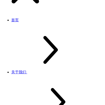
首页
关于我们