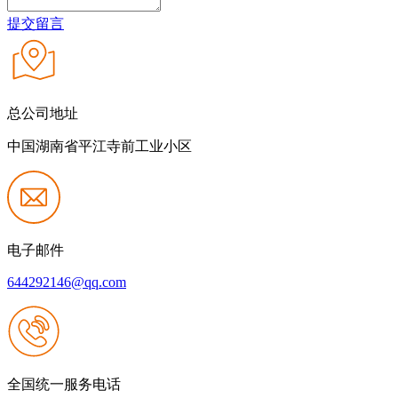
提交留言
总公司地址
中国湖南省平江寺前工业小区
电子邮件
644292146@qq.com
全国统一服务电话