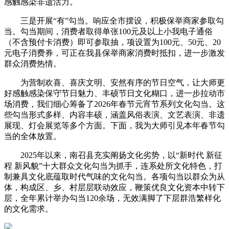
感触感染非遗活力。
三是开展“有”勾当。响应全市摆设，积极保举商家参取勾
当。勾当期间，消费者取得单张100元及以上小我电子通俗
（不含预付卡消费）即可参取抽，项设置为100元、50元、20
元电子消费券，可正在我县保举商家消费时抵扣，进一步激发
群众消费热情。
为营制欢喜、喜庆文明、安然有序的节日空气，让大师更
好感触感染保守节日魅力、丰硕节日文化糊口，进一步拉动市
场消费，我们细心筹备了2026年春节元宵节系列文化勾当。这
些勾当形式多样、内容丰硕，涵盖风俗表演、文艺表演、非遗
展现、灯会展览等多个方面。下面，我为大师引见本年春节勾
当的全体放置。
2025年以来，南召县充实阐扬文化劣势，以“新时代 新征
程 新风貌”十大群众文化勾当为抓手，连系处所文化特色，打
制兼具文化底蕴取时代气味的文化勾当。各项勾当以群众为从
体，构成区、乡、村层层联动效应，鞭策优良文化资本中转下
层，全年累计举办勾当120余场，无效满脚了下层群浩繁样化
的文化需求。