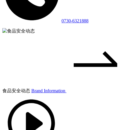
0730-6321888
食品安全动态
Brand Information