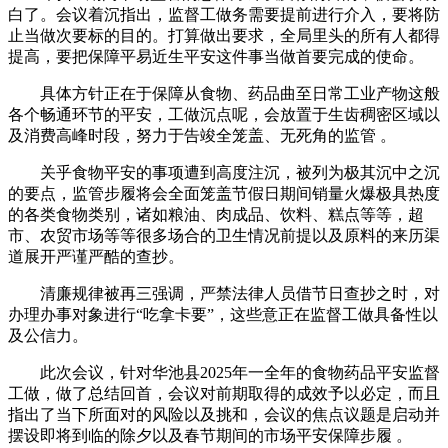
白了。会议着沉指出，监督工做务需要提前进行介入，要将防
止当做次要标的目的。打算做出要求，全局里头的所有人都得
提高，要把保障平易近生平安这件事当做首要完成的使命。
具体方针正在于保障从食物、药品曲至日常工业产物这般
各个畅通环节的平安，工做沉点呢，会放置于生齿稠密区域以
及消费高峰时段，努力于告竣全笼盖、无死角的监管 。
关乎食物平安的事项遭到高度注沉，被列为极其沉中之沉
的要点，监管步履将会全面笼盖节假日期间销量火爆极具热度
的各类食物类别，诸如粮油、肉成品、饮料、糕点等等，超
市、农贸市场等等很多场合的卫生情况前提以及原料的来历渠
道展开严谨严酷的查抄。
清廉规律被再三强调，严禁法律人员借节日查抄之时，对
办理办事对象进行“吃拿卡要”，这些意正在监督工做具备性以
及公信力。
此次会议，针对华池县2025年一全年的食物药品平安监督
工做，做了总结回首，会议对前期取得的成效予以必定，而且
指出了当下所面对的风险以及挑和，会议的焦点议题是启动并
摆设即将到临的除夕以及春节期间的市场平安保障步履 。