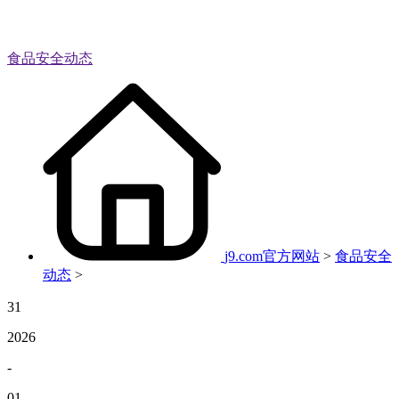
食品安全动态
j9.com官方网站
>
食品安全
动态
>
31
2026
-
01