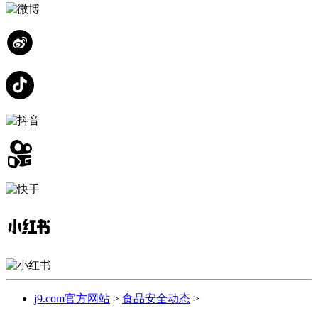
j9.com官方网站
>
食品安全动态
>