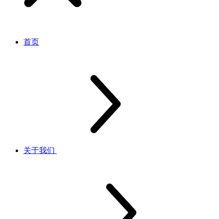
首页
关于我们