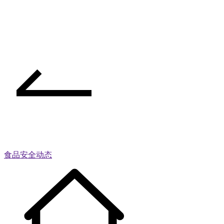
食品安全动态