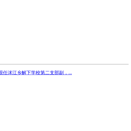
现任洣江乡解下学校第二支部副，...