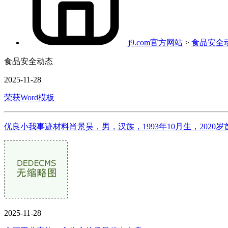
j9.com官方网站
>
食品安全
食品安全动态
2025-11-28
荣获Word模板
优良小我事迹材料肖景昊，男，汉族，1993年10月生，2020
2025-11-28