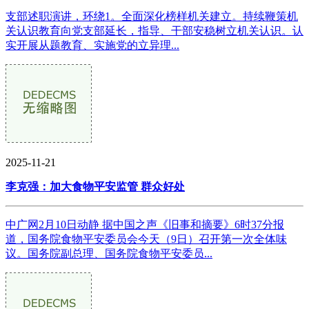
支部述职演讲，环绕1。全面深化榜样机关建立。持续鞭策机
关认识教育向党支部延长，指导、干部安稳树立机关认识。认
实开展从题教育、实施党的立异理...
2025-11-21
李克强：加大食物平安监管 群众好处
中广网2月10日动静 据中国之声《旧事和摘要》6时37分报
道，国务院食物平安委员会今天（9日）召开第一次全体味
议。国务院副总理、国务院食物平安委员...