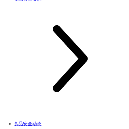
食品安全动态