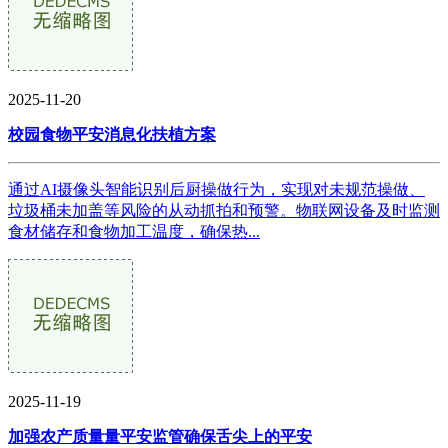
2025-11-20
校园食物平安消息化扶植方案
通过AI摄像头智能识别后厨操做行为，实现对未规范操做、
垃圾桶未加盖等风险的从动抓拍和预警。物联网设备及时监测
食材储存和食物加工温度，确保热...
2025-11-19
加强农产质量量平安监管确保舌尖上的平安