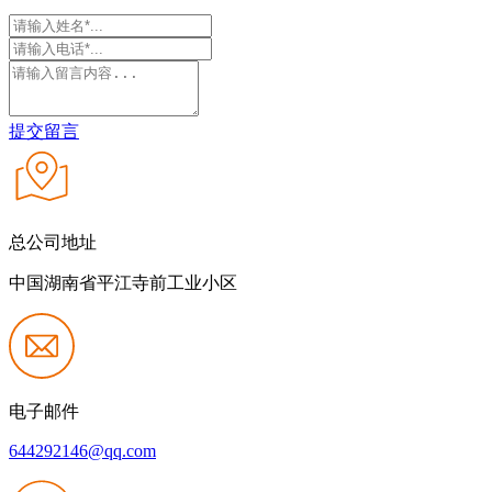
提交留言
总公司地址
中国湖南省平江寺前工业小区
电子邮件
644292146@qq.com