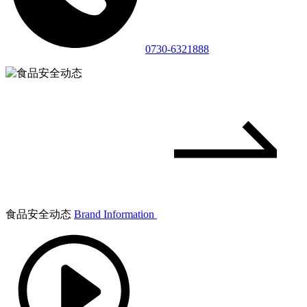
0730-6321888
食品安全动态
Brand Information