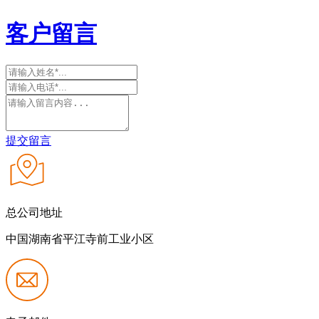
客户留言
提交留言
总公司地址
中国湖南省平江寺前工业小区