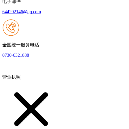
电子邮件
644292146@qq.com
全国统一服务电话
0730-6321888
网站建设：j9.com官方网站
|
网站地图
本网站支持IPV6
营业执照