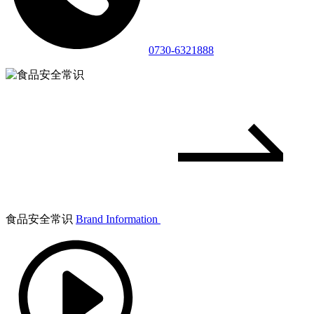
0730-6321888
食品安全常识
Brand Information