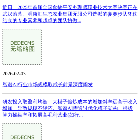
近日，2025年首届全国食物平安办理师职业技术大赛决赛正在
武汉落幕。明康汇生态农业集团无限公司选派的参赛步队凭仗
结实的专业素养和超卓的团队协做...
2026-02-03
智谱AI行业市场规模取成长前景深度阐发
研发投入取盈利均衡：大模子锻炼成本的增加斜率远高于收入
增加，导致规模不经济。智谱AI需通过优化模子架构、提拔
算力操纵率和拓展高毛利营业(如行...