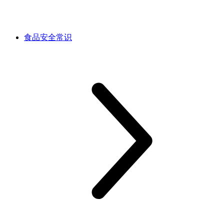
食品安全常识