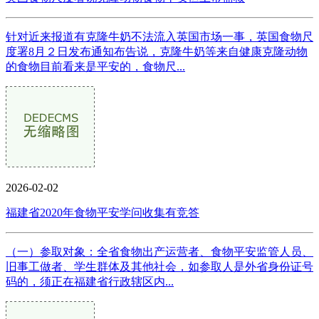
针对近来报道有克隆牛奶不法流入英国市场一事，英国食物尺
度署8月２日发布通知布告说，克隆牛奶等来自健康克隆动物
的食物目前看来是平安的，食物尺...
2026-02-02
福建省2020年食物平安学问收集有竞答
（一）参取对象：全省食物出产运营者、食物平安监管人员、
旧事工做者、学生群体及其他社会，如参取人是外省身份证号
码的，须正在福建省行政辖区内...