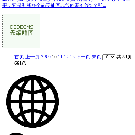
要，它是判断各个岗亭能否非常的基准线%？那...
首页
上一页
7
8
9
10
11
12
13
下一页
末页
共
83
页
661
条