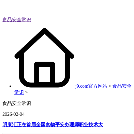
食品安全常识
j9.com官方网站
>
食品安全
常识
>
食品安全常识
2026-02-04
明康汇正在首届全国食物平安办理师职业技术大