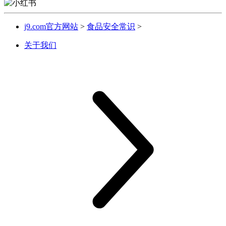
j9.com官方网站
>
食品安全常识
>
关于我们