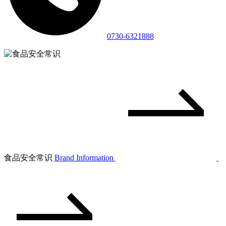
0730-6321888
食品安全常识
Brand Information