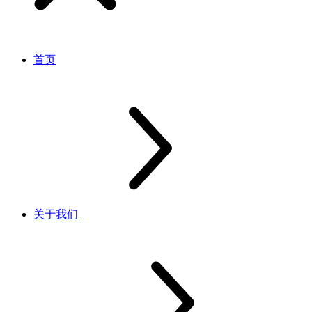
首页
关于我们