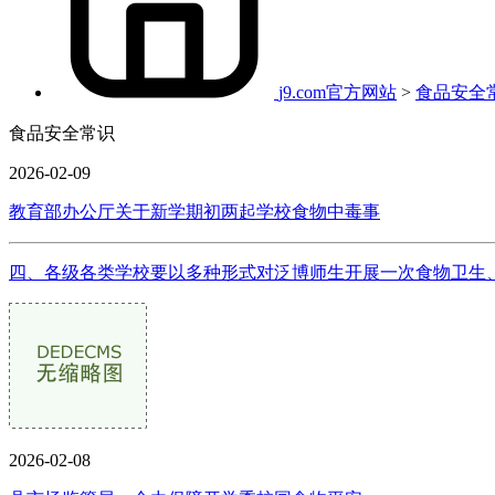
j9.com官方网站
>
食品安全
食品安全常识
2026-02-09
教育部办公厅关于新学期初两起学校食物中毒事
四、各级各类学校要以多种形式对泛博师生开展一次食物卫生、
2026-02-08